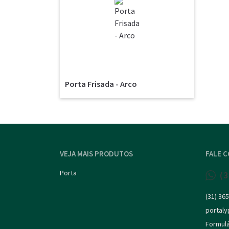
Porta Frisada - Arco
VEJA MAIS PRODUTOS
FALE 
Porta
(
(31) 36
portal
Formulá